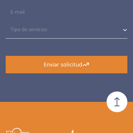
Tipo de servicios
Tipo de servicios
Outsourcing Financiero
Enviar solicitud
Servicio contable 360° Vía ERP ODOO
Diagnóstico e Implementación NIIF/IFRS --- Plenas
y PYMES
Auditoria de los Estados Financieros
Valuación Económica