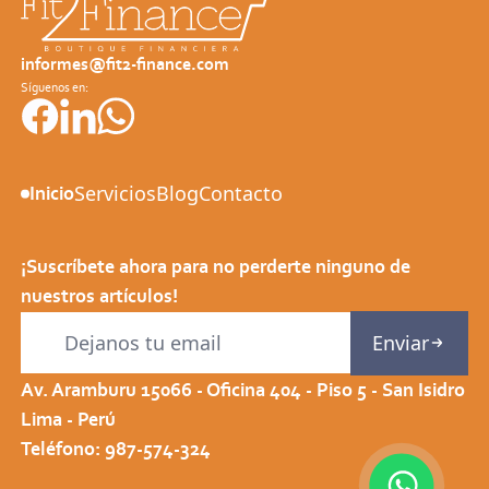
Estudios de Factibilidad Financiera
informes@fit2-finance.com
ADVISER - Financiamiento Bancario
Síguenos en:
Procesos concursales
Asesoría Tributaria
Servicios
Blog
Contacto
Inicio
¡Suscríbete ahora para no perderte ninguno de
nuestros artículos!
Enviar
Av. Aramburu 15066 - Oficina 404 - Piso 5 - San Isidro
Lima - Perú
Teléfono: 987-574-324